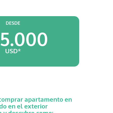
DESDE
5.000
USD
*
comprar apartamento en
o en el exterior
a y descubre como: