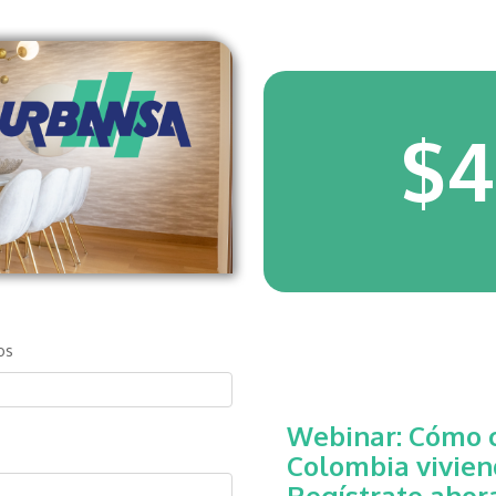
$4
os
Webinar: Cómo 
Colombia viviend
Regístrate ahor